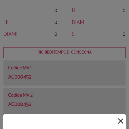
I
0
H
0
H1
0
DIAM
DIAM1
0
S
0
RICHIEDI TEMPO DI CONSEGNA
Codice MV 1
AC000452
Codice MV 2
AC000452
Codice Originale