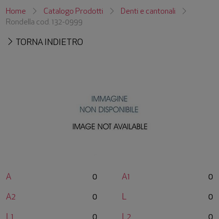
Home
Catalogo Prodotti
Denti e cantonali
Rondella cod. 132-0999
TORNA INDIETRO
A
0
A1
0
A2
0
L
0
L1
0
L2
0