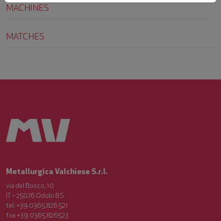
MACHINES
MATCHES
Metallurgica Valchiese S.r.l.
via del Bosco, 10
IT – 25076 Odolo BS
tel. +39.0365.826 521
fax +39.0365.826523