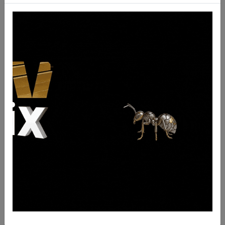
132-0999
Descrizione
Rondella cod. 132-0999
QTY
0
UM
nr
BRAND
- Nessun produttore -
FORI
PESO
0.1