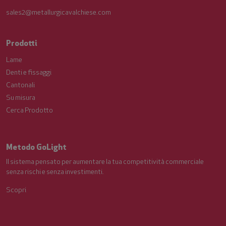
sales2@metallurgicavalchiese.com
Prodotti
Lame
Denti e fissaggi
Cantonali
Su misura
Cerca Prodotto
Metodo GoLight
Il sistema pensato per aumentare la tua competitività commerciale
senza rischi e senza investimenti.
Scopri