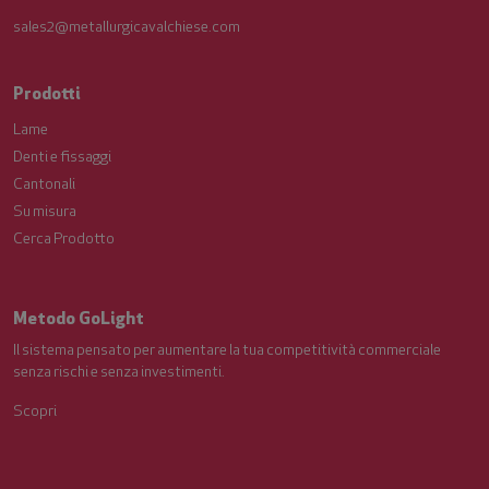
sales2@metallurgicavalchiese.com
Prodotti
Lame
Denti e fissaggi
Cantonali
Su misura
Cerca Prodotto
Metodo GoLight
Il sistema pensato per aumentare la tua competitività commerciale
senza rischi e senza investimenti.
Scopri