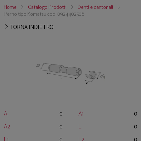
Home
Catalogo Prodotti
Denti e cantonali
Perno tipo Komatsu cod. 0924402508
TORNA INDIETRO
A
0
A1
0
A2
0
L
0
L1
0
L2
0