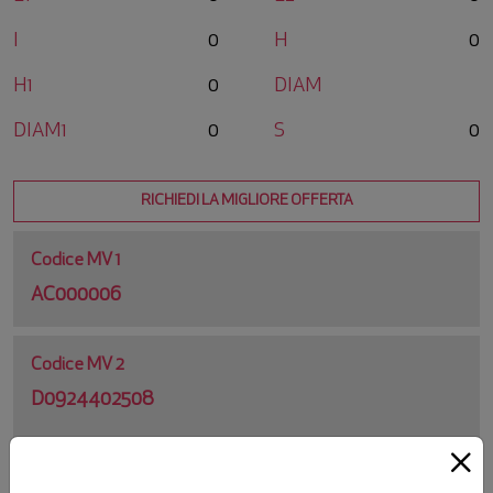
I
0
H
0
H1
0
DIAM
DIAM1
0
S
0
RICHIEDI LA MIGLIORE OFFERTA
Codice MV 1
AC000006
Codice MV 2
D0924402508
Codice Originale