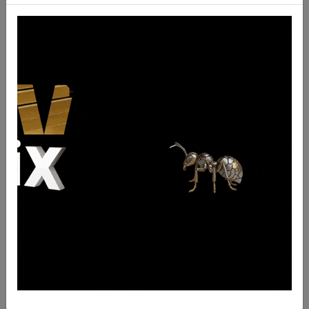
0924402508
Descrizione
Perno tipo Komatsu cod. 0924402508
QTY
10
UM
nr
BRAND
Komatsu
FORI
PESO
0.39