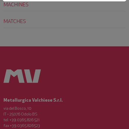
MACHINES
MATCHES
Metallurgica Valchiese S.r.l.
via del Bosco, 10
IT – 25076 Odolo BS
tel. +39.0365.826 521
fax +39.0365.826523