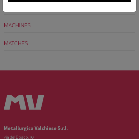
PESO
18
MACHINES
MATCHES
Metallurgica Valchiese S.r.l.
via del Bosco, 10