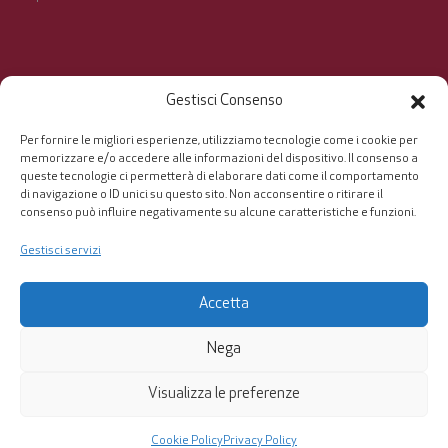
In MV la ricerca costante della massima qualità è
Gestisci Consenso
certificata.
Per fornire le migliori esperienze, utilizziamo tecnologie come i cookie per
memorizzare e/o accedere alle informazioni del dispositivo. Il consenso a
queste tecnologie ci permetterà di elaborare dati come il comportamento
di navigazione o ID unici su questo sito. Non acconsentire o ritirare il
consenso può influire negativamente su alcune caratteristiche e funzioni.
Gestisci servizi
Codice fiscale e numero iscrizione al Registro delle Imprese di Brescia:
00188190177
Accetta
Partita IVA : 00545570988
Capitale sociale sottoscritto e versato: € 36.400,00
-
Privacy e Cookie
Nega
Policy
-
Credits
Visualizza le preferenze
Cookie Policy
Privacy Policy