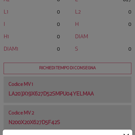
L1
0
L2
0
I
0
H
0
H1
0
DIAM
DIAM1
0
S
0
RICHIEDI TEMPO DI CONSEGNA
Codice MV 1
LA203X19X627D52SMPU04YELMAA
Codice MV 2
N200X20X627D5F42S