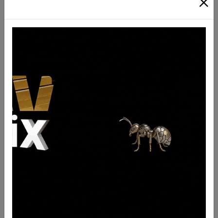
Codice Originale
9U8057
Descrizione
Lama due smussi forata 203X19X627 mm Hb 470-530 Tipo Cat.
cod. 9U8057
QTY
0
UM
nr
BRAND
Caterpillar
FORI
04