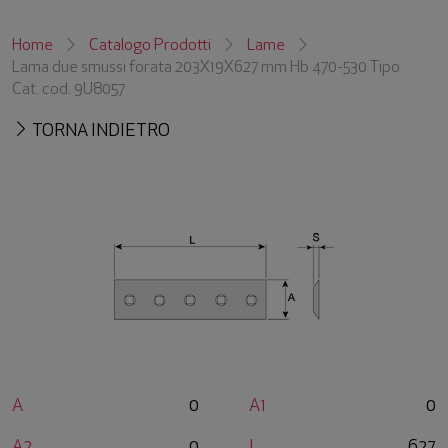
Home
Catalogo Prodotti
Lame
Lama due smussi forata 203X19X627 mm Hb 470-530 Tipo
Cat. cod. 9U8057
TORNA INDIETRO
A
0
A1
0
A2
0
L
627