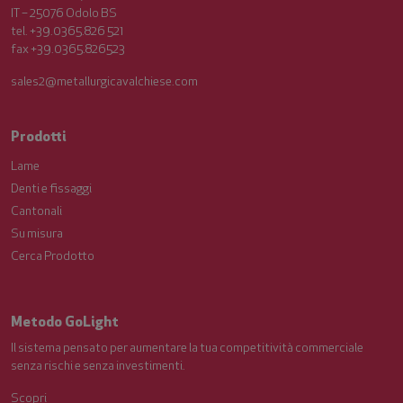
IT – 25076 Odolo BS
tel. +39.0365.826 521
fax +39.0365.826523
sales2@metallurgicavalchiese.com
Prodotti
Lame
Denti e fissaggi
Cantonali
Su misura
Cerca Prodotto
Metodo GoLight
Il sistema pensato per aumentare la tua competitività commerciale
senza rischi e senza investimenti.
Scopri