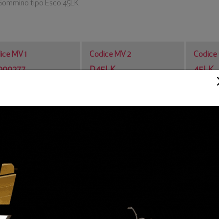
Gommino tipo Esco 45LK
ice MV 1
Codice MV 2
Codice 
000277
D45LK
45LK
rizione
no tipo Esco 45LK
0
nr
ND
Esco