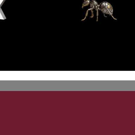
O
0.0425
INES
CHES