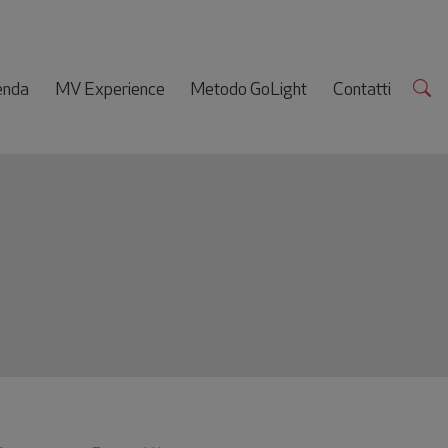
enda
MV Experience
Metodo GoLight
Contatti