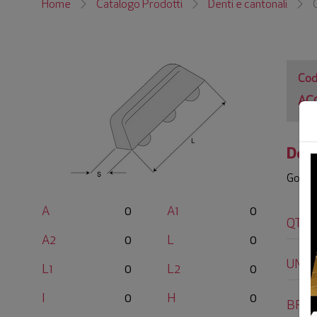
Home
Catalogo Prodotti
Denti e cantonali
Cod
AC
Desc
Gommi
A
0
A1
0
QTY
A2
0
L
0
UM
L1
0
L2
0
I
0
H
0
BRA