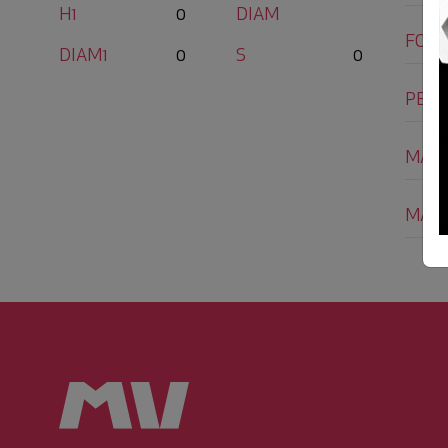
H1
0
DIAM
FORI
DIAM1
0
S
0
PES
MACH
MAT