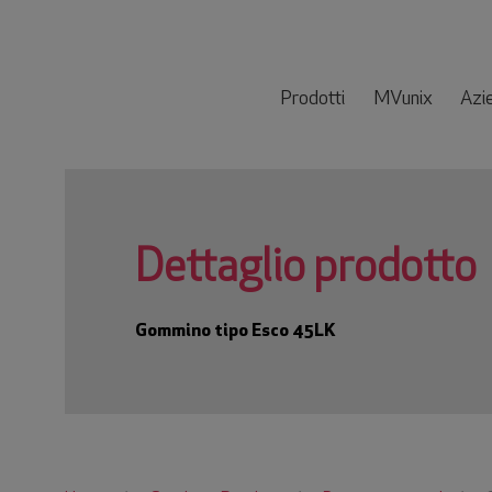
Prodotti
MVunix
Azi
LAME
DENTI E FISSAGGI
CANTONALI
Dettaglio prodotto
SU MISURA
CERCA PRODOTTO
Gommino tipo Esco 45LK