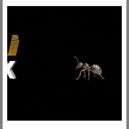
Descrizione
Fissaggio per capsula tipo Esco cod. 35RH14A
QTY
0
UM
nr
BRAND
Esco
FORI
PESO
0.11