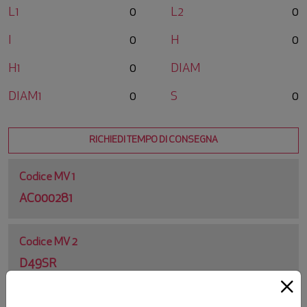
L1
0
L2
0
I
0
H
0
H1
0
DIAM
DIAM1
0
S
0
RICHIEDI TEMPO DI CONSEGNA
Codice MV 1
AC000281
Codice MV 2
D49SR
Codice Originale