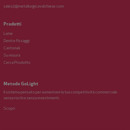
sales2@metallurgicavalchiese.com
Prodotti
Lame
Denti e fissaggi
Cantonali
Su misura
Cerca Prodotto
Metodo GoLight
Il sistema pensato per aumentare la tua competitività commerciale
senza rischi e senza investimenti.
Scopri