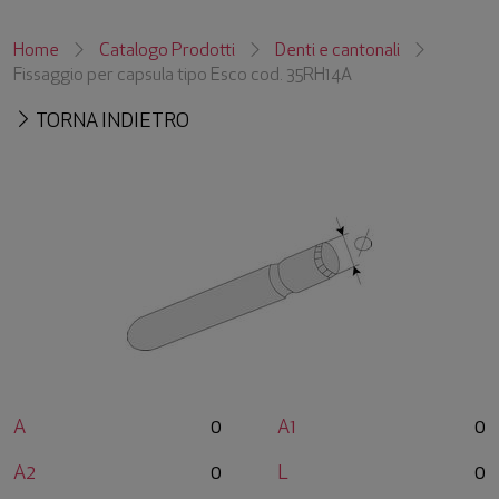
Home
Catalogo Prodotti
Denti e cantonali
Fissaggio per capsula tipo Esco cod. 35RH14A
TORNA INDIETRO
A
0
A1
0
A2
0
L
0