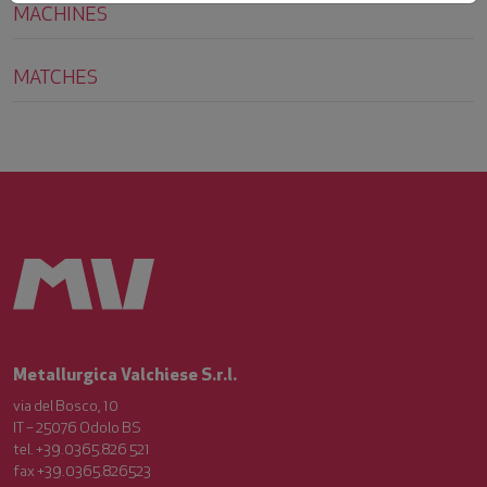
MACHINES
MATCHES
Metallurgica Valchiese S.r.l.
via del Bosco, 10
IT – 25076 Odolo BS
tel. +39.0365.826 521
fax +39.0365.826523