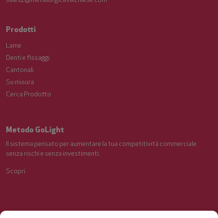
sales2@metallurgicavalchiese.com
Prodotti
Lame
Denti e fissaggi
Cantonali
Su misura
Cerca Prodotto
Metodo GoLight
Il sistema pensato per aumentare la tua competitività commerciale
senza rischi e senza investimenti.
Scopri