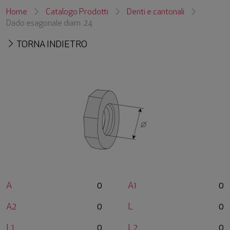
Home
Catalogo Prodotti
Denti e cantonali
Dado esagonale diam. 24
TORNA INDIETRO
A
0
A1
0
A2
0
L
0
L1
0
L2
0