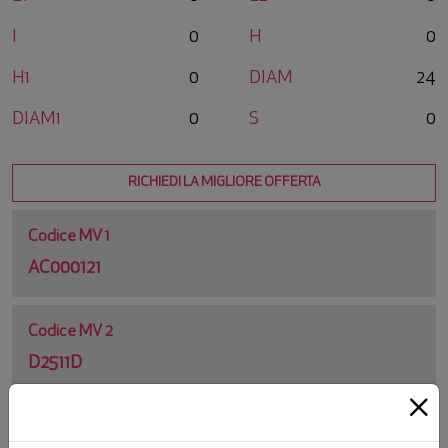
I
0
H
0
H1
0
DIAM
24
DIAM1
0
S
0
RICHIEDI LA MIGLIORE OFFERTA
Codice MV 1
AC000121
Codice MV 2
D2511D
Codice Originale