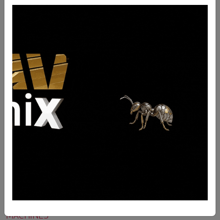
Descrizione
Dado esagonale diam. 24
QTY
10
UM
nr
BRAND
- Nessun produttore -
FORI
PESO
0.09
MACHINES