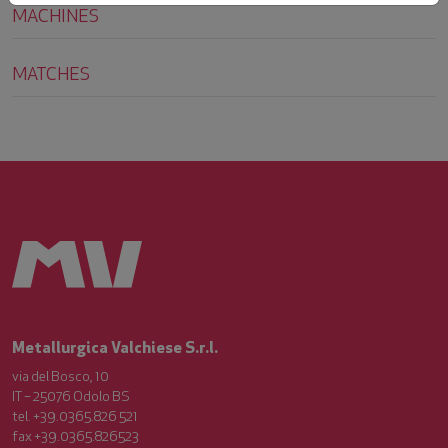
MACHINES
MATCHES
Metallurgica Valchiese S.r.l.
via del Bosco, 10
IT – 25076 Odolo BS
tel. +39.0365.826 521
fax +39.0365.826523