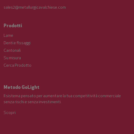
sales2@metallurgicavalchiese.com
Prodotti
Lame
Denti e fissaggi
Cantonali
Su misura
Cerca Prodotto
Metodo GoLight
Il sistema pensato per aumentare la tua competitività commerciale
senza rischi e senza investimenti.
Scopri