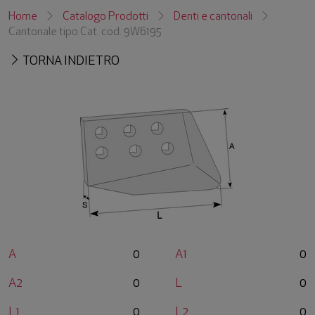
Home
Catalogo Prodotti
Denti e cantonali
Cantonale tipo Cat. cod. 9W6195
TORNA INDIETRO
A
0
A1
0
A2
0
L
0
L1
0
L2
0