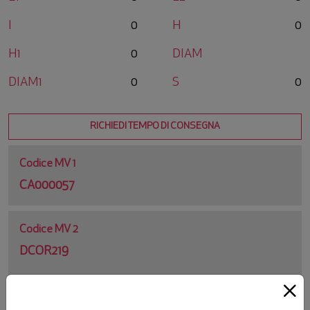
I
0
H
0
H1
0
DIAM
DIAM1
0
S
0
RICHIEDI TEMPO DI CONSEGNA
Codice MV 1
CA000057
Codice MV 2
DCOR219
Codice Originale