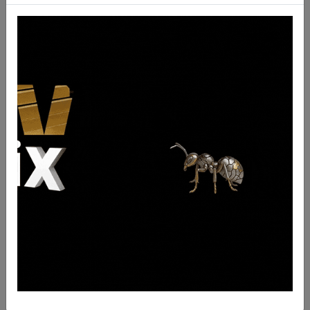
9W6195
Descrizione
Cantonale tipo Cat. cod. 9W6195
QTY
0
UM
nr
BRAND
Caterpillar
FORI
PESO
83.9